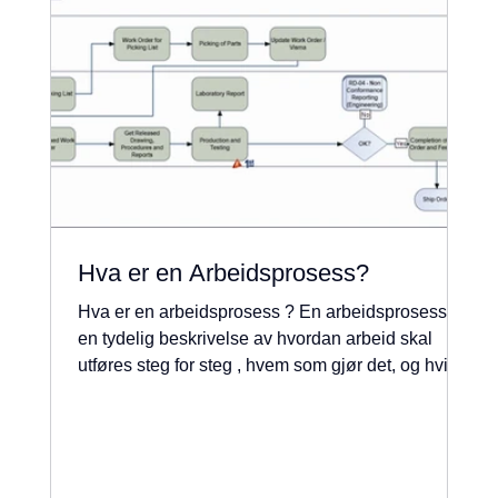
Hva er en Arbeidsprosess?
Hva er en arbeidsprosess ? En arbeidsprosess er
en tydelig beskrivelse av hvordan arbeid skal
utføres steg for steg , hvem som gjør det, og hvilke
krav og beste praksis som gjelder. Eksempel på
arbeidsprosess Kjernen i Arbeidsprosess
Orientert Styring - APOS - Veldig viktig! APOS
setter utføreren - deg som jobber - i sentrum. Det