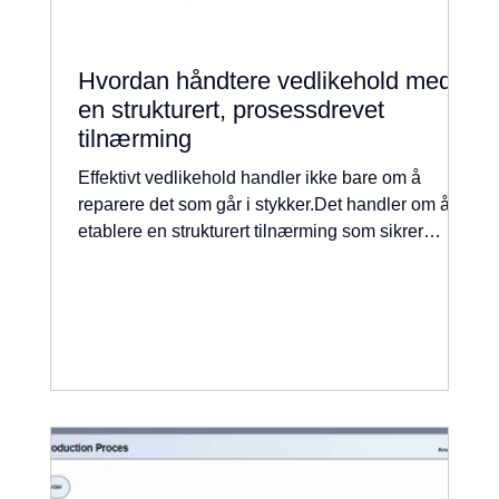
Hvordan håndtere vedlikehold med
en strukturert, prosessdrevet
tilnærming
Effektivt vedlikehold handler ikke bare om å
reparere det som går i stykker.Det handler om å
etablere en strukturert tilnærming som sikrer
pålitelighet, effektivitet og langsiktig ytelse på
tvers av utstyr, anlegg og produksjonslinjer.
SoluDyne vedlikeholdssystem er utviklet for
nettopp dette — og muliggjør systematisk
håndtering av både forebyggende og korrigerende
vedlikehold, samtidig som det gir full oversikt over
kostnader, nedetid, reparasjoner og forbruk av
reservedele