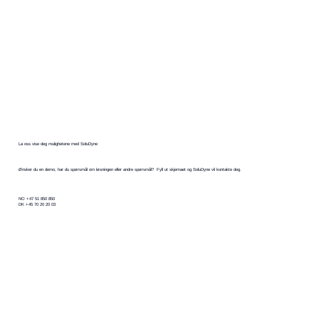
La oss vise deg mulighetene med SoluDyne
Ønsker du en demo, har du spørsmål om løsningen eller andre spørsmål? Fyll ut skjemaet og SoluDyne vil kontakte deg.
NO +47 51 850 850
DK +45 70 20 20 03