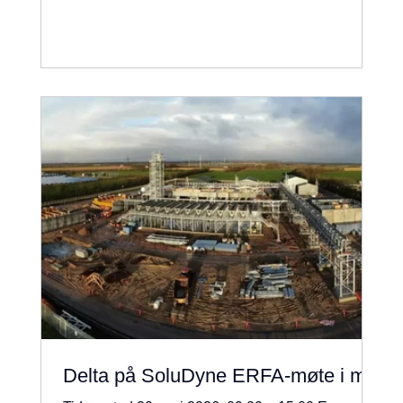
betyr: Du får vite hva du skal gjøre hvordan du
skal gjøre det og hvilke krav du må følge Hva
består en arbeidsprosess av? En arbeidsprosess
er:
Delta på SoluDyne ERFA-møte i mai