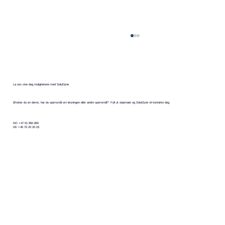
La oss vise deg mulighetene med SoluDyne
Ønsker du en demo, har du spørsmål om løsningen eller andre spørsmål? Fyll ut skjemaet og SoluDyne vil kontakte deg.
Hva er en Arbeidsprosess?
NO +47 51 850 850
DK +45 70 20 20 03