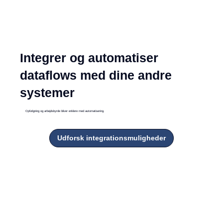
Integrer og automatiser
dataflows med dine andre
systemer
Opfølgning og arbejdsbyrde bliver enklere med automatisering.
Udforsk integrationsmuligheder