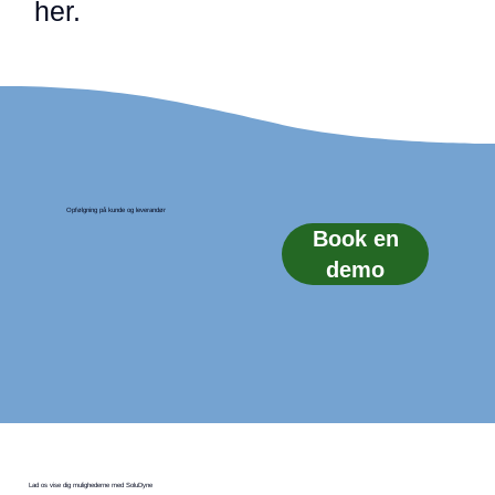
her.
Opfølgning på kunde og leverandør
Book en
demo
Lad os vise dig mulighederne med SoluDyne