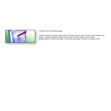
Kontaktinfo og kommunikation logges
Kundeinformationer kan blandt meget andet være telefonnummer, adresse og den seneste kontakt med
kunden. I softwaren registreres også, hvad der senest er blevet drøftet, hvornår næste
opfølgningsdato er, og status på sager – alt sammen også vigtigt i forhold til at overholde GDPR.