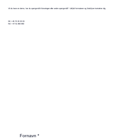
Vil du have en demo, har du spørgsmål til løsningen eller andre spørgsmål? Udfyld formularen og SoluDyne kontakter dig.
DK +45 70 20 20 03
NO +47 51 850 850
Fornavn
*