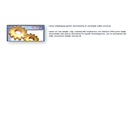
Lettere arbejdsgange gennem automatisering af samarbejde mellem processer
Uanset om man arbejder i salg, marketing eller kundeservice, kan SoluDyne CRM-system hjælpe
virksomheden med såvel at automatisere en specifik forretningsproces, som at automatisere den
måde, processerne arbejder sammen på.