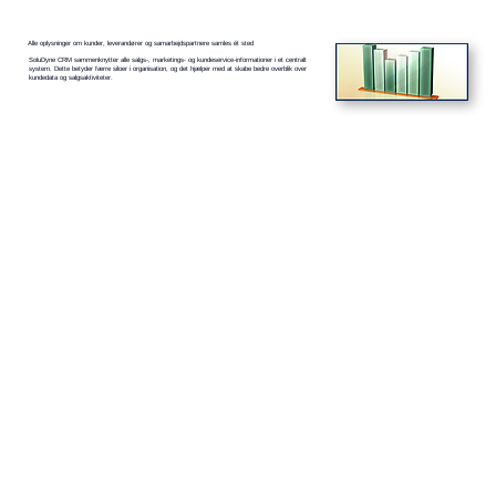
Alle oplysninger om kunder, leverandører og samarbejdspartnere samles ét sted
SoluDyne CRM sammenknytter alle salgs-, marketings- og kundeservice-informationer i et centralt
system. Dette betyder færre siloer i organisation, og det hjælper med at skabe bedre overblik over
kundedata og salgsaktiviteter.