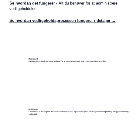
Se hvordan det fungerer -
Alt du behøver for at administrere
vedligeholdelse
Se hvordan vedligeholdsprocessen fungerer i detaljer →
Dashboard
Dashboard-funktionaliteten giver mulighed for at organisere data på en kunde-/bruger-tilpasset måde.
Mobil app
I Appen ses, hvilke opgaver den enkelte medarbejder har, og der er mulighed for at registrere vedligehold og indrapportere forslag til
vedligehold.