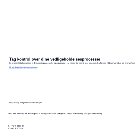
Tag kontrol over dine vedligeholdelsesprocesser
Se hvordan SoluDyne passer til dine arbejdsgange, udstyr og organisation – og hjælper dig med at sikre struktureret udførelse, fuld sporbarhed og klar ansvarsfølel
Få en skræddersyet gennemgang
Lad os vise dig mulighederne med SoluDyne
Vil du have en demo, har du spørgsmål til løsningen eller andre spørgsmål? Udfyld formularen og SoluDyne kontakter dig.
DK +45 70 20 20 03
NO +47 51 850 850