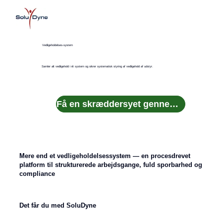
Vedligeholdelses-system
Samler alt vedligehold i ét system og sikrer systematisk styring af vedligehold af udstyr.
Få en skræddersyet gennemgang
Mere end et vedligeholdelsessystem — en procesdrevet
platform til strukturerede arbejdsgange, fuld sporbarhed og
compliance
Det får du med SoluDyne