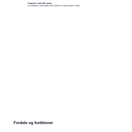
Integration med ERP-system
Kan integreres med kundens ERP-system for import/eksport af data.
Fordele og funktioner