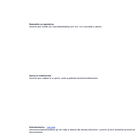
Reservedele og lagerstyring
Systemet giver overblik over reservedelsbeholdning samt over, hvor reservedele er placeret.
Styring af indkøbsordrer
Systemet giver mulighed for at oprette, sende og godkende rekvisitioner/indkøbsordrer.
Dokumentstyring -
Læs mere
Dokumentstyringsfunktionaliteten gør det muligt at opbevare alle relevante dokumenter i systemet og sikrer sporbarhed og historik på
dokumentationen.