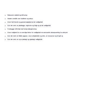
Reducerer nedetid og driftsstop
Skaber overblik over faciliteter og udstyr
Giver fuld historik og gennemsigtighed på alt vedligehold
Gør det nemt at planlægge, registrere og følge op på alt vedligehold
Forebygger driftsfejl med hurtig fejlregistrering
Giver mulighed for at overvåge behov for vedligehold via automatisk dataopsamling fra udstyret
Gør det nemt at tildele opgaver, styre arbejdstiden og sikre, at ressourcer og tid går op
Gør det nemt at styre planlagt og uplanlagt vedligehold.