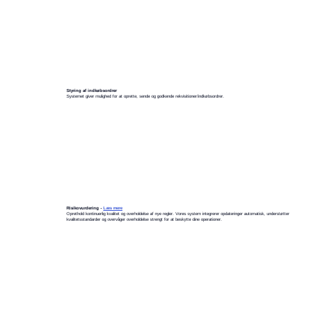
Styring af indkøbsordrer
Systemet giver mulighed for at oprette, sende og godkende rekvisitioner/indkøbsordrer.
Risikovurdering -
Læs mere
Oprethold kontinuerlig kvalitet og overholdelse af nye regler. Vores system integrerer opdateringer automatisk, understøtter
kvalitetsstandarder og overvåger overholdelse strengt for at beskytte dine operationer.