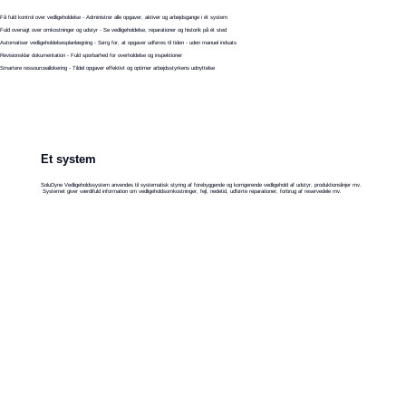
Få fuld kontrol over vedligeholdelse - Administrer alle opgaver, aktiver og arbejdsgange i ét system
Fuld oversigt over omkostninger og udstyr - Se vedligeholdelse, reparationer og historik på ét sted
Automatiser vedligeholdelsesplanlægning - Sørg for, at opgaver udføres til tiden - uden manuel indsats
Revisionsklar dokumentation - Fuld sporbarhed for overholdelse og inspektioner
Smartere ressourceallokering - Tildel opgaver effektivt og optimer arbejdsstyrkens udnyttelse
Et system
SoluDyne Vedligeholdssystem anvendes til systematisk styring af forebyggende og korrigerende vedligehold af udstyr, produktionslinjer mv.
Systemet giver værdifuld information om vedligeholdsomkostninger, fejl, nedetid, udførte reparationer, forbrug af reservedele mv.