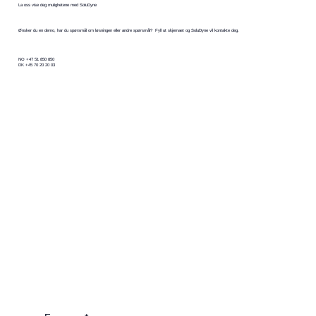
La oss vise deg mulighetene med SoluDyne
Ønsker du en demo, har du spørsmål om løsningen eller andre spørsmål? Fyll ut skjemaet og SoluDyne vil kontakte deg.
NO +47 51 850 850
DK +45 70 20 20 03