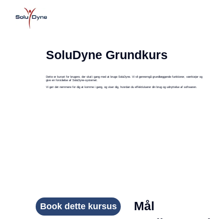
SoluDyne Grundkurs
Dette er kurset for brugere, der skal i gang med at bruge SoluDyne. Vi vil gennemgå grundlæggende funktioner, værktøjer og
give en forståelse af SoluDyne-systemet.
Vi gør det nemmere for dig at komme i gang, og viser dig, hvordan du effektiviserer din brug og udnyttelse af softwaren.
Mål
Book dette kursus