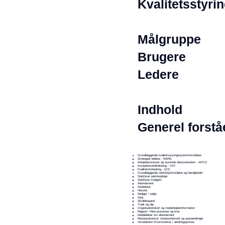
Kvalitetsstyri
Målgruppe
Brugere
Ledere
Indhold
Generel forstå
Grundlæggende kvalitetsstyringssystemforståelse
Strategisk ledelse - MARK
Arbejdsprocesser og styrende dokumentation - APOS
Kompetencehåndtering - CAT
Kvalitetsforbedring - QIS
Grundlæggende værktøjsforståelse og færdigheder
SoluDyne værktøjslinjer
SoluDyne Gadgets
Abonnement
Arbeidskø
Historie
Rediger / udgiv
Søg
Skraldespand
Træk og slip
Organisationskort og medarbejderinformation
Rapport: Mine processer og krav
Meddelelser om abonnement
Revisionskontrol, revisionshistorik og sporændringer
Introduktion til kommentar / ændringsproces