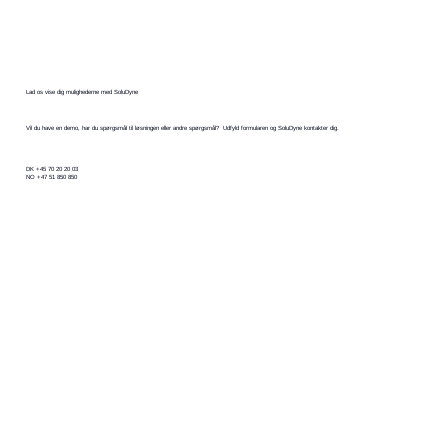
Lad os vise dig mulighederne med SoluDyne
Vil du have en demo, har du spørgsmål til løsningen eller andre spørgsmål? Udfyld formularen og SoluDyne kontakter dig.
DK +45 70 20 20 03
NO +47 51 850 850