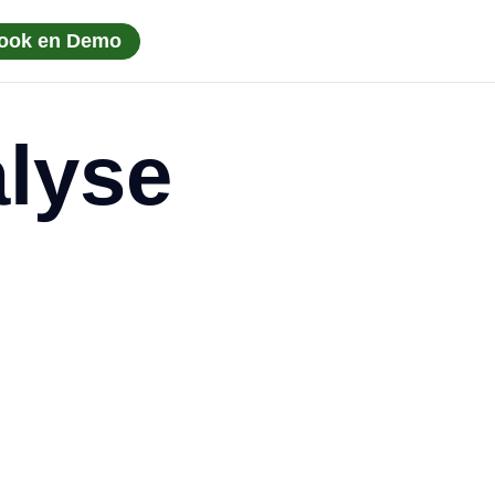
ook en Demo
lyse