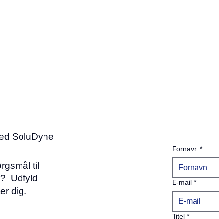
med SoluDyne
Fornavn
*
rgsmål til
l? Udfyld
E-mail
*
er dig.
Titel
*