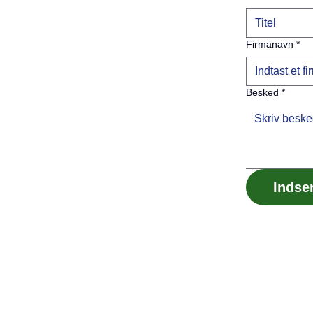
Firmanavn
*
Besked
*
Indse