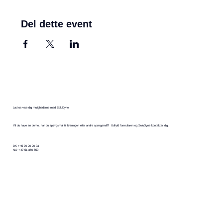
Del dette event
Lad os vise dig mulighederne med SoluDyne
Vil du have en demo, har du spørgsmål til løsningen eller andre spørgsmål? Udfyld formularen og SoluDyne kontakter dig.
DK +45 70 20 20 03
NO +47 51 850 850