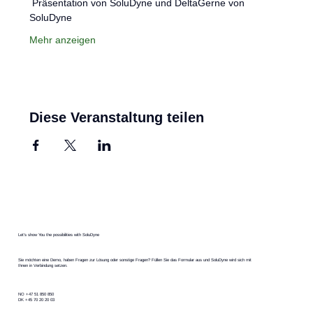
 Präsentation von SoluDyne und DeltaGerne von 
SoluDyne
Mehr anzeigen
Diese Veranstaltung teilen
Let's show You the possibilities with SoluDyne
Sie möchten eine Demo, haben Fragen zur Lösung oder sonstige Fragen? Füllen Sie das Formular aus und SoluDyne wird sich mit
Ihnen in Verbindung setzen.
NO +47 51 850 850
DK +45 70 20 20 03