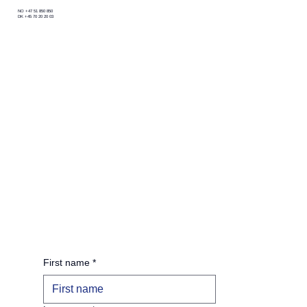
NO +47 51 850 850
DK +45 70 20 20 03
¿Cuál es la diferencia entre un SGC y un
sistema de gestión HSEQ?
First name
*