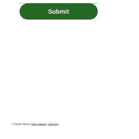
Submit
© Copyright SoluDyne |
Privacy Statement
|
Cookie Policy